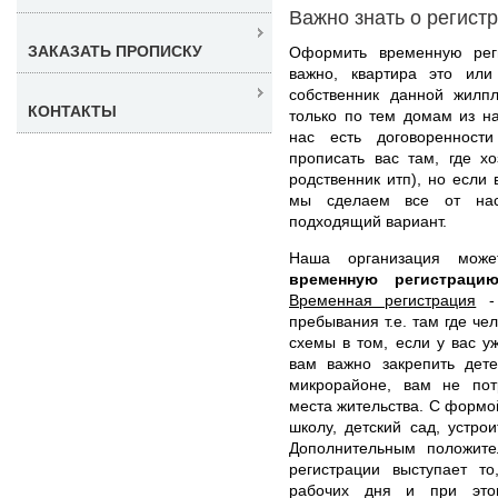
Важно знать о регист
ЗАКАЗАТЬ ПРОПИСКУ
Оформить временную рег
важно, квартира это или
собственник данной жилп
КОНТАКТЫ
только по тем домам из н
нас есть договоренност
прописать вас там, где х
родственник итп), но если
мы сделаем все от нас
подходящий вариант.
Наша организация мо
временную регистрац
Временная регистрация
- 
пребывания т.е. там где че
схемы в том, если у вас у
вам важно закрепить дет
микрорайоне, вам не пот
места жительства. С формой
школу, детский сад, устро
Дополнительным положит
регистрации выступает т
рабочих дня и при этом